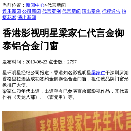
当前位置：
新闻中心
>
代言新闻
娱乐新闻
公司新闻
代言案例
代言新闻
演出案例
行程通告
拍
摄花絮
演出新闻
香港影视明星梁家仁代言金御
泰铝合金门窗
发布时间：2019-06-23 点击数：2797
星环明星经纪公司报道：香港知名影视明星
梁家仁
于深圳罗湖
香格里拉酒店成功签约金御泰铝合金门窗，担任该品牌门窗形
象推广大使。
梁家仁70年代出道，出道至今已参演百余部影视作品，其代表
作有《天龙八部》、《霍元甲》等。