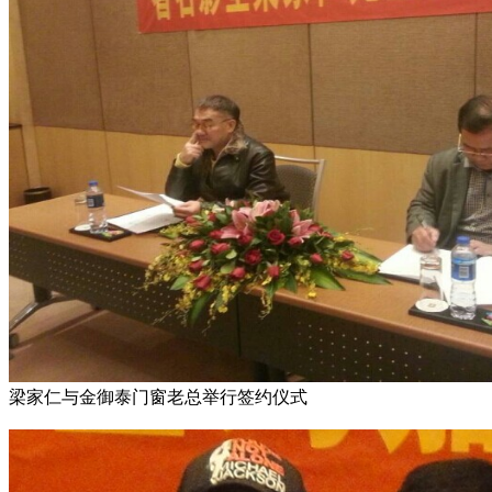
梁家仁与金御泰门窗老总举行签约仪式