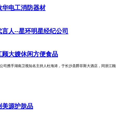
敏华电工消防器材
言人--星环明星经纪公司
江顾大嫂休闲方便食品
经纪公司携手湖南卫视知名主持人杜海涛，于长沙圣爵菲斯大酒店，同浙江顾
创美源护肤品