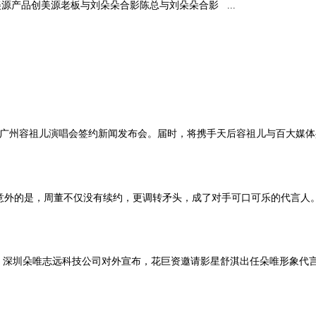
源产品创美源老板与刘朵朵合影陈总与刘朵朵合影 ...
1年广州容祖儿演唱会签约新闻发布会。届时，将携手天后容祖儿与百大媒体
外的是，周董不仅没有续约，更调转矛头，成了对手可口可乐的代言人。据
前，深圳朵唯志远科技公司对外宣布，花巨资邀请影星舒淇出任朵唯形象代