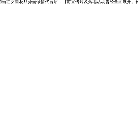
内当红女星花旦孙俪倾情代言后，目前宣传片及落地活动曾经全面展开。孙