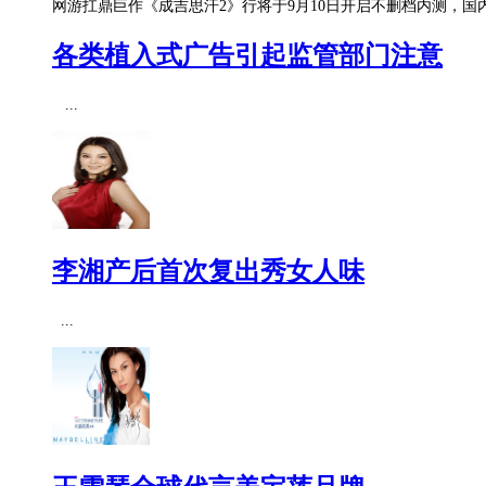
网游扛鼎巨作《成吉思汗2》行将于9月10日开启不删档内测，国
各类植入式广告引起监管部门注意
...
李湘产后首次复出秀女人味
...