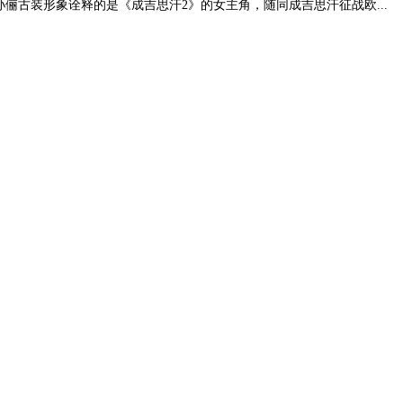
俪古装形象诠释的是《成吉思汗2》的女主角，随同成吉思汗征战欧...