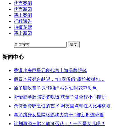
代言案例
代言新闻
演出案例
行程通告
拍摄花絮
演出新闻
新闻中心
香港功夫巨星元彪代言上海品牌眼镜
假冒本尊登台献唱，“山寨伍佰”露馅被抓包…
徐子珊吃童子尿“腌蛋” 被告知时花容失色
孙怡挺孕肚陪婆婆吃饭 获董子健全程小心陪护
佘诗曼赞叹烹饪的艺术 网友重点却在人比樱桃娇
李沁跻身女星网络影响力前十 2部新剧连环播
计划再添三胎？胡可否认：万一不是女儿呢？