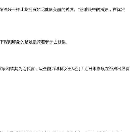
像潘婷一样让我拥有如此健康美丽的秀发。”汤唯眼中的潘婷，在优雅
留下深刻印象的是姚晨骑着驴子去赶集。
家争相请其为之代言，吸金能力堪称女王级别！近日李嘉欣在台湾出席资