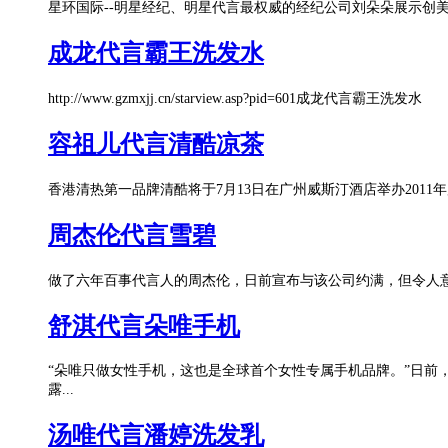
星环国际--明星经纪、明星代言最权威的经纪公司刘朵朵展示创美
成龙代言霸王洗发水
http://www.gzmxjj.cn/starview.asp?pid=601成龙代言霸王洗发水
容祖儿代言清酷凉茶
香港清热第一品牌清酷将于7月13日在广州威斯汀酒店举办201
周杰伦代言雪碧
做了六年百事代言人的周杰伦，日前宣布与该公司约满，但令人意
舒淇代言朵唯手机
“朵唯只做女性手机，这也是全球首个女性专属手机品牌。”日
露...
汤唯代言潘婷洗发乳