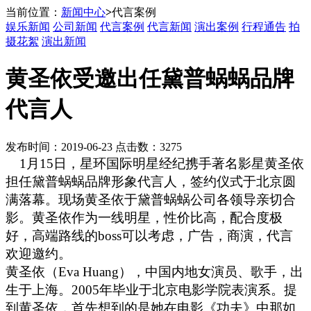
当前位置：
新闻中心
>
代言案例
娱乐新闻
公司新闻
代言案例
代言新闻
演出案例
行程通告
拍
摄花絮
演出新闻
黄圣依受邀出任黛普蜗蜗品牌
代言人
发布时间：2019-06-23 点击数：3275
1月15日，星环国际明星经纪携手著名影星黄圣依
担任黛普蜗蜗品牌形象代言人，签约仪式于北京圆
满落幕。现场黄圣依于黛普蜗蜗公司各领导亲切合
影。黄圣依作为一线明星，性价比高，配合度极
好，高端路线的boss可以考虑，广告，商演，代言
欢迎邀约。
黄圣依（Eva Huang），中国内地女演员、歌手，出
生于上海。2005年毕业于北京电影学院表演系。提
到黄圣依，首先想到的是她在电影《功夫》中那如