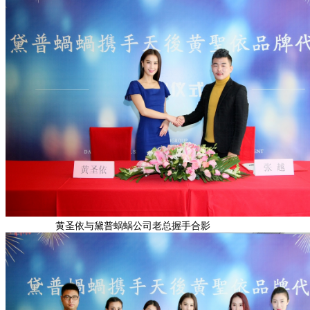
黄圣依与黛普蜗蜗公司老总握手合影