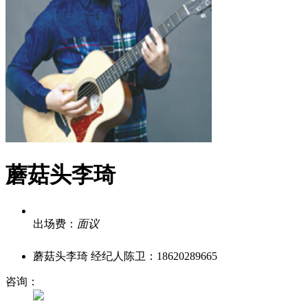
蘑菇头李琦
出场费：
面议
蘑菇头李琦 经纪人陈卫：18620289665
咨询：