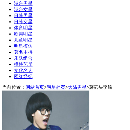
港台男星
港台女星
日韩男星
日韩女星
体育明星
欧美明星
儿童明星
明星模仿
著名主持
乐队组合
模特艺员
文化名人
网红经纪
当前位置：
网站首页
>
明星档案
>
大陆男星
>
蘑菇头李琦