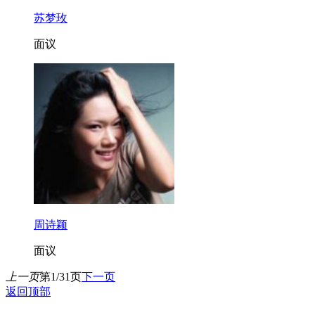
苏梦玫
面议
周诗颖
面议
上一页
第1/31页
下一页
返回顶部