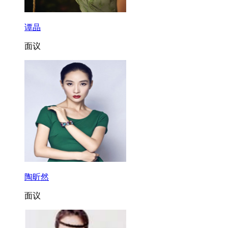
谭晶
面议
陶昕然
面议