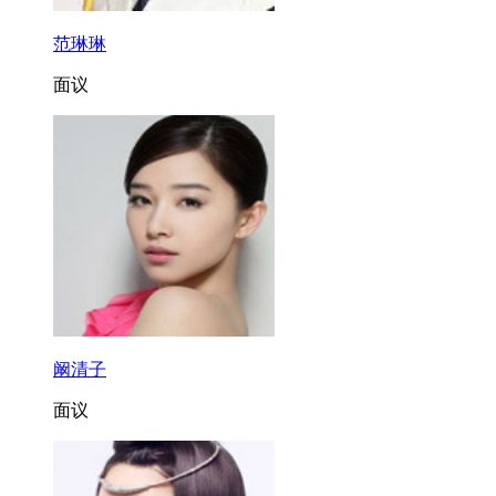
范琳琳
面议
阚清子
面议