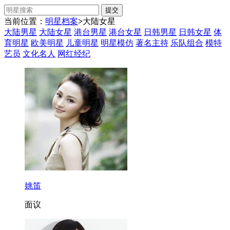
当前位置：
明星档案
>
大陆女星
大陆男星
大陆女星
港台男星
港台女星
日韩男星
日韩女星
体
育明星
欧美明星
儿童明星
明星模仿
著名主持
乐队组合
模特
艺员
文化名人
网红经纪
姚笛
面议