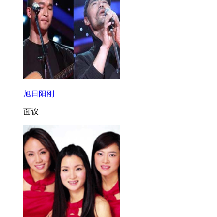
旭日阳刚
面议