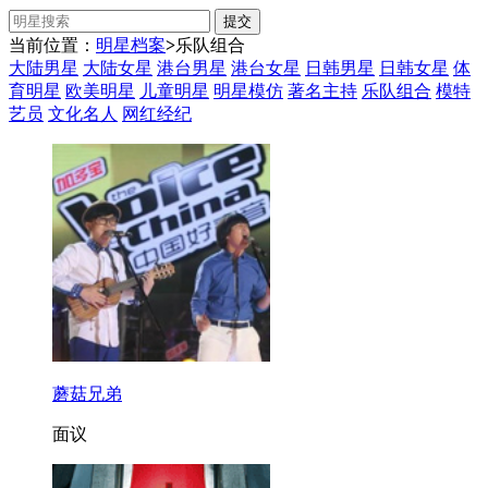
当前位置：
明星档案
>
乐队组合
大陆男星
大陆女星
港台男星
港台女星
日韩男星
日韩女星
体
育明星
欧美明星
儿童明星
明星模仿
著名主持
乐队组合
模特
艺员
文化名人
网红经纪
蘑菇兄弟
面议