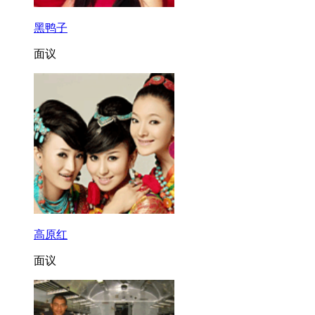
黑鸭子
面议
高原红
面议