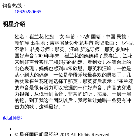
销售热线：
18620289665
明星介绍
姓名：崔兰花 性别：女 年龄：27岁 国籍：中国 民族：
朝鲜族 出生地：吉林省延边州龙井市 演唱歌曲：《不见
不散》 转身导师：那英、汪峰 所选导师：那英 参加中
国好声音 2009年年末，崔兰花的妈妈得了尿毒症，兰花
来到好声音实现了和妈妈的约定。看到女儿在舞台上的
出色表现，妈妈也感到非常欣慰。那英和汪峰，一位是
从小到大的偶像，一位是华语乐坛最喜欢的男歌手，几
番犹豫崔兰花还是选择了那英，那英赛后表示：“崔兰花
的声音是很有潜力可以挖掘的一种好声音，声音的穿透
力很强，从低音到高音，非常的好听，拓展、一层一层
的挖。到了我这个团队以后，我尽量让她唱一些更有冲
击力的歌，这样最好。”
返回顶部
© 星环国际明星经纪 2019 All Rights Reserved.