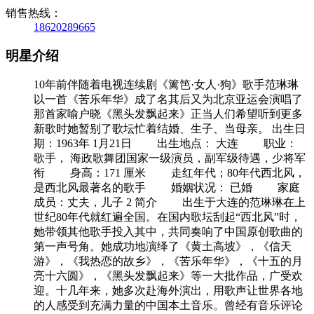
销售热线：
18620289665
明星介绍
10年前伴随着电视连续剧《篱笆·女人·狗》歌手范琳琳
以一首《苦乐年华》成了名其后又为北京亚运会演唱了
那首家喻户晓《黑头发飘起来》正当人们希望听到更多
新歌时她暂别了歌坛忙着结婚、生子、当母亲。 出生日
期：1963年 1月21日 出生地点： 大连 职业：
歌手， 海政歌舞团国家一级演员，副军级待遇，少将军
衔 身高：171 厘米 走红年代；80年代西北风，
是西北风最著名的歌手 婚姻状况： 已婚 家庭
成员：丈夫，儿子 2 简介 出生于大连的范琳琳在上
世纪80年代就红遍全国。在国内歌坛刮起“西北风”时，
她带领其他歌手投入其中，共同奏响了中国原创歌曲的
第一声号角。她成功地演绎了《黄土高坡》，《信天
游》，《我热恋的故乡》，《苦乐年华》，《十五的月
亮十六圆》，《黑头发飘起来》等一大批作品，广受欢
迎。十几年来，她多次赴海外演出，用歌声让世界各地
的人感受到充满力量的中国本土音乐。曾经有音乐评论