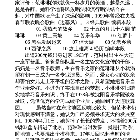
家评价：范琳琳的歌就像一杯岁月的美酒，越是久远，
越是香醇。她科学地将民族唱法和流行唱法结合在一
起，对中国歌坛产生了深远的影响，1990年曾经在央视
春节联欢晚会歌曲《边塞风》。 3 经典歌曲 编辑本段
01 我热恋的故乡 02 十五的月儿十六圆 范
琳琳 03 黄土高坡 04 苦乐年华 05 红萝卜
06 黑头发飘起来 07 信天游 08 父老乡亲
09 西部之恋 10 故土难离 4 经历 编辑本段
出道200元钱只身进京 1963年，范琳琳出生在大连
一座军营里。爸爸是部队里一名主管文化宣传的干部，
妈妈是一名音乐教师，生在音乐之家的范琳琳从小就渴
望有朝一日成为一名专业演员。然而，爱女心切的双亲
却害怕女儿走上不平坦的艺术之路，只希望她把音乐当
作业余爱好。不过为了实现自己的梦想，小琳琳依旧踏
实地学习音乐知识，终于在1978年被沈阳音乐学院破格
录取，凭借优秀的学习成绩毕业后，她回到了大连歌舞
团。 虽然当时在东北地区反响比较大，但范琳琳仍
对现状感到不满意，她认为自己必须寻求更大的发展空
间。1987年4月1日，她剪掉了长长的秀发，怀揣着200元
钱和3盘专辑进了北京。范琳琳当时发誓，就是打勤杂、
睡地铺，也要混出个模样来。17年后回忆起当时的情