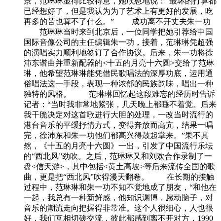
景，范琳琳显得比较得意，她欣慰地说：“最坏的打算都
已经想好了，但是我认为为了艺术上有更好的发展，吃
再多的苦也算不了什么。” 成功离不开丈夫朱一功
范琳琳当时来到北京后，一位同学把她引荐给中国
国际音像公司的主任编辑朱一功，接着，范琳琳凭超强
的演唱实力顺利地签订了合作协议。后来，朱一功将徐
沛东谱曲并重新配器的<十五的月亮十六圆>交给了范琳
琳，他希望范琳琳能凭借民歌唱法的深厚功底，运用通
俗唱法这一手段，表现一种浓郁的民族韵味，唱出一种
独特的风格。 范琳琳回忆起这段难忘的经历时告诉
记者：“当时我非常地紧张，几天晚上都睡不着觉。后来
我干脆决定对这首歌进行大胆的处理，一改当时流行的
港台音乐的平缓抒情方式，变得奔放而高亢，结果一唱
完，徐沛东和朱一功他们都高兴得鼓起掌来。”果不其
然，《十五的月亮十六圆》一出，引发了中国流行乐坛
的“西北风”劲吹。之后，范琳琳又和刘欢合作录制了一
盘<信天游>，其中包括<黄土高坡>等后来流传全国的歌
曲，更是把“西北风”吹得漫天翻卷。 在长期的接触
过程中，范琳琳和朱一功不知不觉地成了朋友，“和他在
一起，我总有一种新鲜感，他知识渊博，愿动脑子，对
音乐的潮流走向把握得非常准。这个人很细心，人也很
好，我们互相切磋交流，彼此都感到离不开对方，1990