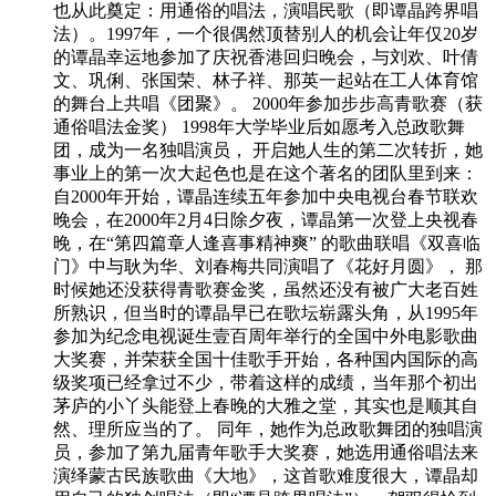
也从此奠定：用通俗的唱法，演唱民歌（即谭晶跨界唱
法）。1997年，一个很偶然顶替别人的机会让年仅20岁
的谭晶幸运地参加了庆祝香港回归晚会，与刘欢、叶倩
文、巩俐、张国荣、林子祥、那英一起站在工人体育馆
的舞台上共唱《团聚》。 2000年参加步步高青歌赛（获
通俗唱法金奖） 1998年大学毕业后如愿考入总政歌舞
团，成为一名独唱演员， 开启她人生的第二次转折，她
事业上的第一次大起色也是在这个著名的团队里到来：
自2000年开始，谭晶连续五年参加中央电视台春节联欢
晚会，在2000年2月4日除夕夜，谭晶第一次登上央视春
晚，在“第四篇章人逢喜事精神爽” 的歌曲联唱《双喜临
门》中与耿为华、刘春梅共同演唱了《花好月圆》， 那
时候她还没获得青歌赛金奖，虽然还没有被广大老百姓
所熟识，但当时的谭晶早已在歌坛崭露头角，从1995年
参加为纪念电视诞生壹百周年举行的全国中外电影歌曲
大奖赛，并荣获全国十佳歌手开始，各种国内国际的高
级奖项已经拿过不少，带着这样的成绩，当年那个初出
茅庐的小丫头能登上春晚的大雅之堂，其实也是顺其自
然、理所应当的了。 同年，她作为总政歌舞团的独唱演
员，参加了第九届青年歌手大奖赛，她选用通俗唱法来
演绎蒙古民族歌曲《大地》，这首歌难度很大，谭晶却