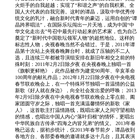
火炬手的自我超越；实现了“和谐之声”的自我积累、全
国人大代表的自我完善。这时的谭晶，汲取中华优秀传
统文化的乳汁，融合新时代青年的豪迈，运用自创的“谭
晶跨界唱法”，在国际乐坛闯出一片天地，成为中国“中
华文化走出去”号召中最先行动起来的艺术家，也为自己
奠定了“新时代中国歌坛领军人物”的超然地位。这样的
标志性人物，央视春晚当然不会错过。于是，2011年谭
晶第十次站上央视春晚舞台时，就成了压轴的不二人
选，且连续三年都被导演组安排在新旧年相交之前的特
殊时刻：2011年2月2日除夕夜 在央视春晚上独唱一首
《旗帜更鲜艳》，此作品被作为建党90周年、辛亥革命
100周年的献礼作品；2012年1月22日除夕夜在中央电视
春节联欢晚会上，在一个特殊环节独唱一首温情的公益
新歌《好人就在身边》，向全社会发出爱的呼唤； 2013
年2月9日除夕夜在中央电视春节联欢晚会上零点前、阖
家团圆守岁之际，独唱一首充满温馨情怀的新歌《家
人》，这首歌主打温情路线，既唱出家人之间守望相助
的情感，也唱出中国人内心“落叶归根”的情怀，更唱出
中华民族自古传承“四海之内皆兄弟”的情义。 2013年春
晚已远去，据初步统计，仅2013年春节前夕，谭晶收到
各地方台、各部委春晚的邀请就多达十几台，且其表演