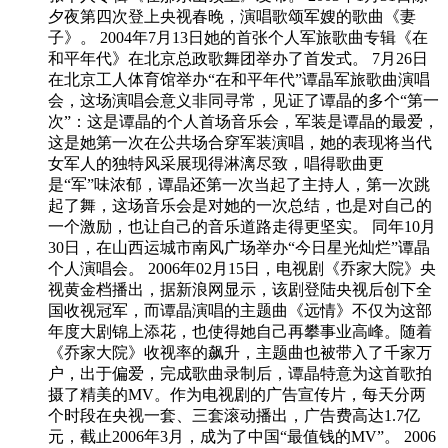
夕夜第四次登上央视春晚，演唱歌颂军嫂的歌曲《妻
子》。 2004年7月13日她的首张个人军旅歌曲专辑《在
和平年代》在北京总政歌舞团举办了首发式。 7月26日
在北京工人体育馆举办“在和平年代”谭晶军旅歌曲演唱
会，这场演唱会意义非同寻常，见证了谭晶的多个“第一
次”：这是谭晶的个人首场音乐会，军装是谭晶的最爱，
这是她第一次在公共场合穿军装演唱，她的表现将当代
女军人的独特风采展现得淋漓尽致，唱得歌曲更
是“军”味浓郁，谭晶还第一次当起了主持人，第一次跳
起了舞，这场音乐会是对她的一次总结，也是对自己的
一个激励，也让自己的音乐道路走得更坚实。 同年10月
30日，在山西运城市南风广场举办“今日星光灿烂”谭晶
个人演唱会。 2006年02月15日，电视剧《乔家大院》央
视黄金档播出，据新浪网显示，该剧登陆央视后创下全
国收视冠军，而谭晶演唱的主题曲《远情》不仅为这部
年度大剧锦上添花，也使得她自己再攀事业高峰。随着
《乔家大院》收视率的飙升，主题曲也被带入了千家万
户，出于偏爱，完成歌曲录制后，谭晶特意为这首歌拍
摄了精美的MV。作为电视剧的广告宣传片，每天分两
个时段在央视一套、三套滚动播出，广告费高达1.7亿
元，截止2006年3月，成为了中国“最值钱的MV”。 2006