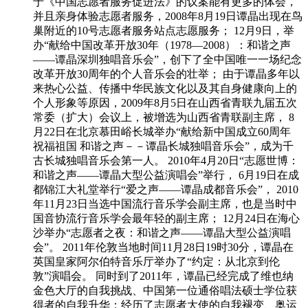
于《中国志愿者服务促进法》的议案能有更多的体会，
并且亲身体验志愿者服务，2008年8月19日谭晶出现在鸟
巢附近的10号志愿者服务站点志愿服务； 12月9日，举
办“献给中国改革开放30年（1978—2008）：和谐之声
——谭晶深圳独唱音乐会”，创下了全中国唯一一场纪念
改革开放30周年的个人音乐会的壮举； 由于谭晶多年以
来热心公益、传播中华民族文化以及其自身健康向上的
个人形象等原因，2009年8月5日在山西省青联九届五次
常委（扩大）会议上，被增选为山西省青联副主席， 8
月22日在北京慕田峪长城举办“献给新中国成立60周年
祝福祖国 和谐之声－－谭晶长城独唱音乐会”，成为千
古长城独唱音乐会第一人。 2010年4月20日“志愿世博：
和谐之声——谭晶大型公益演唱会”举行， 6月19日在成
都锦江大礼堂举行“爱之声——谭晶成都音乐会”， 2010
年11月23日当选中国流行音乐学会副主席，也是当时中
国音协流行音乐学会最年轻的副主席； 12月24日在海心
沙举办“志愿者之夜：和谐之声——谭晶大型公益演唱
会”。 2011年伦敦当地时间11月28日19时30分，谭晶在
英国皇家阿尔伯特音乐厅举办了“约定：从北京到伦
敦”演唱会。 同时到了2011年，谭晶已经完成了维也纳
金色大厅的自我挑战、中国第一位通俗唱法硕士学位获
得者的自我升华；经历了志愿者大使的自我褪变、奥运