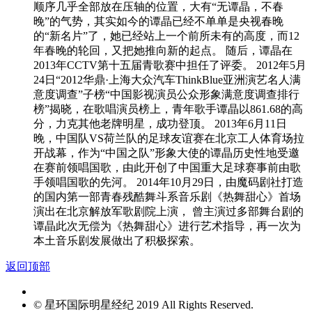
顺序几乎全部放在压轴的位置，大有“无谭晶，不春
晚”的气势，其实如今的谭晶已经不单单是央视春晚
的“新名片”了，她已经站上一个前所未有的高度，而12
年春晚的轮回，又把她推向新的起点。 随后，谭晶在
2013年CCTV第十五届青歌赛中担任了评委。 2012年5月
24日“2012华鼎·上海大众汽车ThinkBlue亚洲演艺名人满
意度调查”子榜“中国影视演员公众形象满意度调查排行
榜”揭晓，在歌唱演员榜上，青年歌手谭晶以861.68的高
分，力克其他老牌明星，成功登顶。 2013年6月11日
晚，中国队VS荷兰队的足球友谊赛在北京工人体育场拉
开战幕，作为“中国之队”形象大使的谭晶历史性地受邀
在赛前领唱国歌，由此开创了中国重大足球赛事前由歌
手领唱国歌的先河。 2014年10月29日，由魔码剧社打造
的国内第一部青春残酷舞斗系音乐剧《热舞甜心》首场
演出在北京解放军歌剧院上演， 曾主演过多部舞台剧的
谭晶此次无偿为《热舞甜心》进行艺术指导，再一次为
本土音乐剧发展做出了积极探索。
返回顶部
© 星环国际明星经纪 2019 All Rights Reserved.