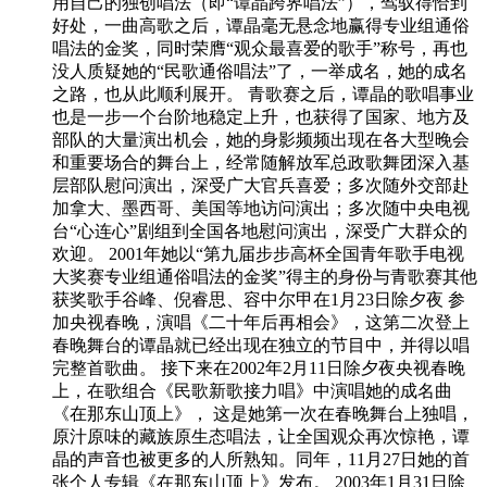
用自己的独创唱法（即“谭晶跨界唱法”），驾驭得恰到
好处，一曲高歌之后，谭晶毫无悬念地赢得专业组通俗
唱法的金奖，同时荣膺“观众最喜爱的歌手”称号，再也
没人质疑她的“民歌通俗唱法”了，一举成名，她的成名
之路，也从此顺利展开。 青歌赛之后，谭晶的歌唱事业
也是一步一个台阶地稳定上升，也获得了国家、地方及
部队的大量演出机会，她的身影频频出现在各大型晚会
和重要场合的舞台上，经常随解放军总政歌舞团深入基
层部队慰问演出，深受广大官兵喜爱；多次随外交部赴
加拿大、墨西哥、美国等地访问演出；多次随中央电视
台“心连心”剧组到全国各地慰问演出，深受广大群众的
欢迎。 2001年她以“第九届步步高杯全国青年歌手电视
大奖赛专业组通俗唱法的金奖”得主的身份与青歌赛其他
获奖歌手谷峰、倪睿思、容中尔甲在1月23日除夕夜 参
加央视春晚，演唱《二十年后再相会》，这第二次登上
春晚舞台的谭晶就已经出现在独立的节目中，并得以唱
完整首歌曲。 接下来在2002年2月11日除夕夜央视春晚
上，在歌组合《民歌新歌接力唱》中演唱她的成名曲
《在那东山顶上》， 这是她第一次在春晚舞台上独唱，
原汁原味的藏族原生态唱法，让全国观众再次惊艳，谭
晶的声音也被更多的人所熟知。同年，11月27日她的首
张个人专辑《在那东山顶上》发布。 2003年1月31日除