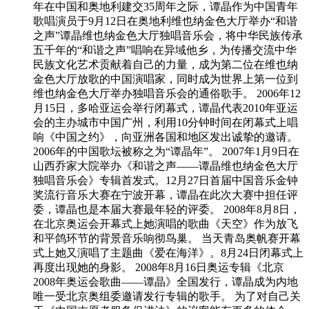
年在中国和奥地利建交35周年之际，谭晶作为中国青年
歌唱演员于9月12日在奥地利维也纳金色大厅举办“和谐
之声”谭晶维也纳金色大厅独唱音乐会，将中华民族传承
五千年的“和谐之声”唱响在异域他乡，为传播交流中华
民族文化艺术贡献着自己的力量，成为第二位在维也纳
金色大厅放歌的中国演唱家，同时成为世界上第一位到
维也纳金色大厅举办独唱音乐会的通俗歌手。 2006年12
月15日，多哈亚运会举行闭幕式，谭晶代表2010年亚运
会的主办城市中国广州，利用10分钟时间在闭幕式上唱
响《中国之约》，向亚洲各国和地区发出诚挚的邀请。
2006年的中国歌坛被称之为“谭晶年”。 2007年1月9日在
山西乔家大院举办《和谐之声――谭晶维也纳金色大厅
独唱音乐会》专辑首发式。12月27日首届中国音乐金钟
奖流行音乐大赛在宁波开幕，谭晶在此次大赛中担任评
委，谭晶也是本届大赛最年轻的评委。 2008年8月8日，
在北京奥运会开幕式上她演唱的歌曲《天空》作为放飞
和平鸽环节的背景音乐响彻鸟巢。 当天青岛奥帆赛开幕
式上她又演唱了主题曲《爱在海洋》。8月24日闭幕式上
再度出现她的身影。 2008年8月16日奥运专辑《北京
2008年奥运会歌曲——谭晶》全国发行，谭晶成为内地
唯一受北京奥组委邀请发行专辑的歌手。 为了对自己关