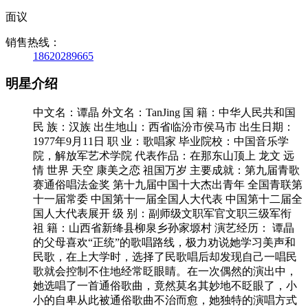
面议
销售热线：
18620289665
明星介绍
中文名：谭晶 外文名：TanJing 国 籍：中华人民共和国
民 族：汉族 出生地山：西省临汾市侯马市 出生日期：
1977年9月11日 职 业：歌唱家 毕业院校：中国音乐学
院，解放军艺术学院 代表作品：在那东山顶上 龙文 远
情 世界 天空 康美之恋 祖国万岁 主要成就：第九届青歌
赛通俗唱法金奖 第十九届中国十大杰出青年 全国青联第
十一届常委 中国第十一届全国人大代表 中国第十二届全
国人大代表展开 级 别：副师级文职军官文职三级军衔
祖 籍：山西省新绛县柳泉乡孙家塬村 演艺经历： 谭晶
的父母喜欢“正统”的歌唱路线，极力劝说她学习美声和
民歌，在上大学时，选择了民歌唱后却发现自己一唱民
歌就会控制不住地经常眨眼睛。在一次偶然的演出中，
她选唱了一首通俗歌曲，竟然莫名其妙地不眨眼了，小
小的自卑从此被通俗歌曲不治而愈，她独特的演唱方式