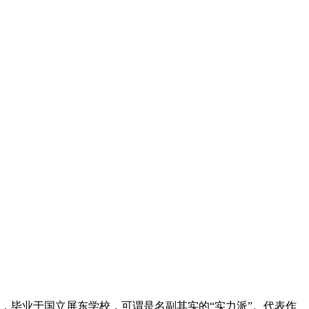
漳州，毕业于国立屏东学校，可谓是名副其实的“实力派”。代表作