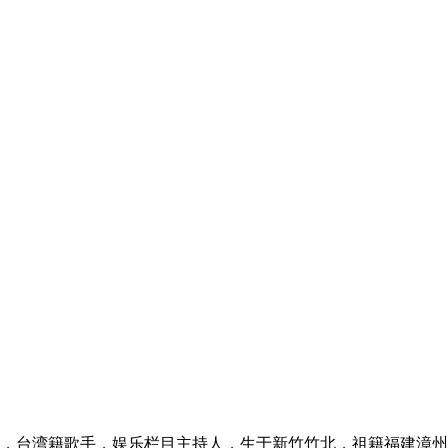
名黄宏铭，台湾籍歌手，娱乐栏目主持人，生于新竹竹北，祖籍福建