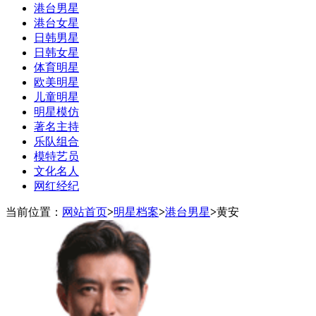
港台男星
港台女星
日韩男星
日韩女星
体育明星
欧美明星
儿童明星
明星模仿
著名主持
乐队组合
模特艺员
文化名人
网红经纪
当前位置：
网站首页
>
明星档案
>
港台男星
>
黄安